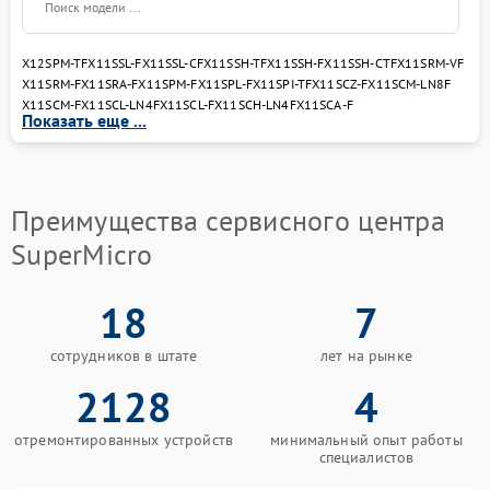
X12SPM-TF
X11SSL-F
X11SSL-CF
X11SSH-TF
X11SSH-F
X11SSH-CTF
X11SRM-VF
X11SRM-F
X11SRA-F
X11SPM-F
X11SPL-F
X11SPI-TF
X11SCZ-F
X11SCM-LN8F
X11SCM-F
X11SCL-LN4F
X11SCL-F
X11SCH-LN4F
X11SCA-F
Показать еще ...
Преимущества сервисного центра
SuperMicro
18
7
сотрудников в штате
лет на рынке
2128
4
отремонтированных устройств
минимальный опыт работы
специалистов