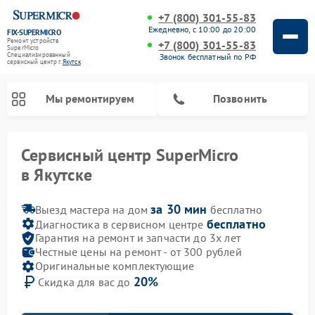
+7 (800) 301-55-83
Ежедневно, с 10:00 до 20:00
FIX-SUPERMICRO
Ремонт устройств
+7 (800) 301-55-83
SuperMicro
Специализированный
Звонок бесплатный по РФ
cервисный центр г.
Якутск
Мы ремонтируем
Позвонить
Сервисный центр SuperMicro
Ремонт материнских плат SuperMicro
в Якутске
за 30 мин
Выезд мастера на дом
бесплатно
бесплатно
Диагностика в сервисном центре
Гарантия на ремонт и запчасти до 3х лет
Честные цены на ремонт - от 300 рублей
Оригинальные комплектующие
20%
Скидка для вас до